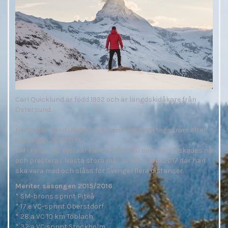
Carl Quicklund är född 1992 och är längdskidåkare från
Östersund.
Han ingår i landslagets nya sprintlag som togs fram efter
säsongen 2014/2015.
VM i Falun var ifjol var hans stora mål som han lyckades nå
och prestera i. Nästa stora mål är VM i Lahti 2017 där han
ska vara med och slåss för Sverige i flera distanser.
Meriter säsongen 2015/2016
* SM-brons sprint Piteå
* 17:e VC-sprint Oberstdorf
* 28:a VC 10 km Toblach
* 32:a VC sprint Stockholm