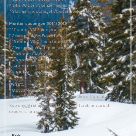
* 34:a VC sprint Lenzerheide
* Slutman förstalaget VC-stafett Nove Mesto
Meriter säsongen 2014/2015
* 17 sprint VM Falun prolog
* 24:a sprint VM Falun totalt
* 18 sprint VC Otepää totalt (RAL)
* 29:a sprint VC Otepää prolog
* 5:a sprint SM Örebro
* 4:a sprint Bruksvallarna
* 34:a sprint VC Ruka
* 5:a 10km F Svecup Kalix
Övrigt:
* 8 st JSM-guld
* Yngsta herre att genomföra Tour de ski fram till 2015
Köp snygg
rollup
med skidtryck på tsreklam.se och
exponera era segrar och vinster!
Sök